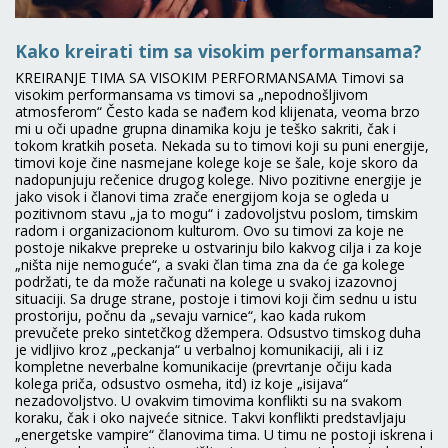
Kako kreirati tim sa visokim performansama?
KREIRANJE TIMA SA VISOKIM PERFORMANSAMA Timovi sa
visokim performansama vs timovi sa „nepodnošljivom
atmosferom“ Često kada se nađem kod klijenata, veoma brzo
mi u oči upadne grupna dinamika koju je teško sakriti, čak i
tokom kratkih poseta. Nekada su to timovi koji su puni energije,
timovi koje čine nasmejane kolege koje se šale, koje skoro da
nadopunjuju rečenice drugog kolege. Nivo pozitivne energije je
jako visok i članovi tima zrače energijom koja se ogleda u
pozitivnom stavu „ja to mogu“ i zadovoljstvu poslom, timskim
radom i organizacionom kulturom. Ovo su timovi za koje ne
postoje nikakve prepreke u ostvarinju bilo kakvog cilja i za koje
„ništa nije nemoguće“, a svaki član tima zna da će ga kolege
podržati, te da može računati na kolege u svakoj izazovnoj
situaciji. Sa druge strane, postoje i timovi koji čim sednu u istu
prostoriju, počnu da „sevaju varnice“, kao kada rukom
prevučete preko sintetčkog džempera. Odsustvo timskog duha
je vidljivo kroz „peckanja“ u verbalnoj komunikaciji, ali i iz
kompletne neverbalne komunikacije (prevrtanje očiju kada
kolega priča, odsustvo osmeha, itd) iz koje „isijava“
nezadovoljstvo. U ovakvim timovima konflikti su na svakom
koraku, čak i oko najveće sitnice. Takvi konflikti predstavljaju
„energetske vampire“ članovima tima. U timu ne postoji iskrena i