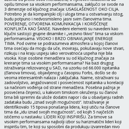
opišu timove sa visokom performansama, zaključci se svode na
3 dimenzije od ključnog značaja: USAGLAŠENOST OKO CILJA.
Potrebno je da kompanijski cilj i uloga tima u ostvarivanju istog,
budu potpuno i nedvosmisleno jasni svim članovima tima.
POVERENJE, OTVORENA KOMUNIKACIJA I KORIŠĆENJE
KONFLIKTA KAO ŠANSE. Navedeni elementi su navedeni kao
ključni sastojci grupne dinamike i „vezivno tkivo“ tima sa viskom
performansama. VISOKO I BRZO OBNAVLJANJE ENERGIJE
TIMA. Pod ovime se podrazumeva atmosfera u kojoj članovi
tima osećaju da mogu da uče, inoviraju, pokušavaju nove stvari,
rizikuju i na kraju uspeju iako verovatnoća uspeha nije bila
visoka. Koje osobine menadžera su od ključnog značaja za
kreiranje tima sa visokim performansama? Na bazi drugog
istraživanja relizovanog u SAD, na uzorku od 66.000 ispitanika
(članova timova), objavljenog u časopisu Forbs, došlo se do
veoma interesantnih nalaza i zaključaka. Naime, istraživani su
zadovoljstvo, angažovanost i posvećenost ispitanika u korelaciji
sa načinom vođenja od strane menadžera. Posebna pažnja je
posvećena činjenici, u kakvom timskom okruženju su članovi
tima bili spremni da ulože dodatni napor i da u obavljanju radnih
zadataka budu „iznad svojih mogućnosti“. Istraživanje je
identifikovalo 15 tipova ponašanja lidera, koji utiču na članove
tima da „idu iznad svojih mogućnosti“, od kojih 5 najčešćih
ističemo u nastavku: LIDERI KOJI INSPIRIŠU. Za timove sa
visokim performansama najbolji izbor su harizmatični lideri koji
inspirišu tim, te koji su sposobni da produkuju izvanredan nivo