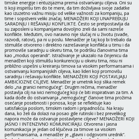
timske energije i entuzijazma prema ostvarivanju ciljeva. Oni su
ti koji inspirišu tim do te mere, da tim doživljava svoje zadatke
kao izuzetno važnu misiju od velike važnosti za kompaniju, pa
time i sopstveni veliki značaj. MENADŽERI KOJI UNAPREĐUJU
SARADNJU I REŠAVAJU KONFLIKTE. Često se pretpostavlja da
su zaposleni u kompanijama dovoljno zreli da sami razreše
konflikte. Međutim, ovo naravno nije slučaj ni u životu (svađe,
razvodi, ratovi), pa ni u poslu. Menadžer je taj koji bi trebalo da
stimuliše otvoreno i direktno razrešavanje konflikta u timu i da
promoviše saradnju u okviru tima, te podršku članovima tima
kao „modus operandi“. Istraživanje je ukazalo na činjenicu da
menadžeri koji stimulišu konkurenciju u okviru tima, nisu ni
približno uspešni u kreiranju timova sa visokim performansama i
ostvarivanju kompanijskih ciljeva, kao lideri koji promovišu
saradnju i rešavaju konflikte. MENADŽERI KOJI POSTAVLJAJU
AMBICIOZNE CILJEVE. Menadžer je umetnik koji slika remek
delo „na granici nemogućeg“. Drugim rečima, menadžer
postavlja cilj na ivici nemogućeg koji će biti inspirativan za tim. A
kada dođe do ostvarivanja „nemogućeg“ članove tima prožima
osećanje posebnosti i ponosa, koje se reflektuje kao
satisfakcija poslom, timskim radom i pripadnošću. Na kraju
dana, ko želi da dolazi na posao gde rutinski i bez prevelikog
napora može da ostvaruje postavljene ciljeve? MENADŽERI KOJI
JASNO I INTENZIVNO KOMUNICIRAJU. Otvorena i jasna
komunikacija je jedan od ključeva za timove sa visokim
performansama, a menadžer je „glavni i odgovorni urednik“.