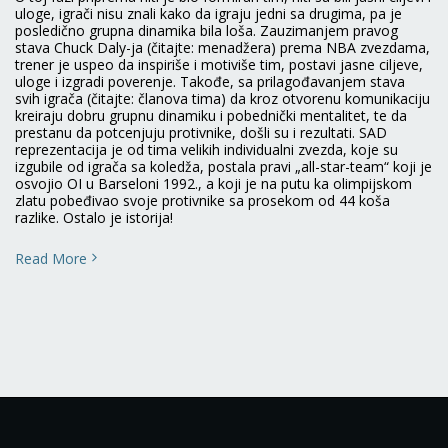
uloge, igrači nisu znali kako da igraju jedni sa drugima, pa je
posledično grupna dinamika bila loša. Zauzimanjem pravog
stava Chuck Daly-ja (čitajte: menadžera) prema NBA zvezdama,
trener je uspeo da inspiriše i motiviše tim, postavi jasne ciljeve,
uloge i izgradi poverenje. Takođe, sa prilagođavanjem stava
svih igrača (čitajte: članova tima) da kroz otvorenu komunikaciju
kreiraju dobru grupnu dinamiku i pobednički mentalitet, te da
prestanu da potcenjuju protivnike, došli su i rezultati. SAD
reprezentacija je od tima velikih individualni zvezda, koje su
izgubile od igrača sa koledža, postala pravi „all-star-team“ koji je
osvojio OI u Barseloni 1992., a koji je na putu ka olimpijskom
zlatu pobeđivao svoje protivnike sa prosekom od 44 koša
razlike. Ostalo je istorija!
Read More