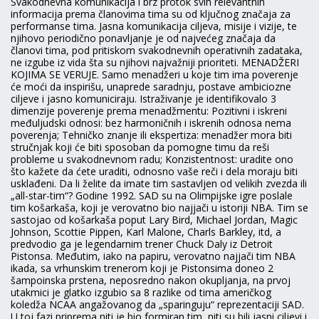
Svakodnevna komunikacija i brz protok svih relevantnih
informacija prema članovima tima su od ključnog značaja za
performanse tima. Jasna komunikacija ciljeva, misije i vizije, te
njihovo periodično ponavljanje je od najvećeg značaja da
članovi tima, pod pritiskom svakodnevnih operativnih zadataka,
ne izgube iz vida šta su njihovi najvažniji prioriteti. MENADŽERI
KOJIMA SE VERUJE. Samo menadžeri u koje tim ima poverenje
će moći da inspirišu, unaprede saradnju, postave ambiciozne
ciljeve i jasno komuniciraju. Istraživanje je identifikovalo 3
dimenzije poverenje prema menadžmentu: Pozitivni i iskreni
međuljudski odnosi: bez harmoničnih i iskrenih odnosa nema
poverenja; Tehničko znanje ili ekspertiza: menadžer mora biti
stručnjak koji će biti sposoban da pomogne timu da reši
probleme u svakodnevnom radu; Konzistentnost: uradite ono
što kažete da ćete uraditi, odnosno vaše reči i dela moraju biti
usklađeni. Da li želite da imate tim sastavljen od velikih zvezda ili
„all-star-tim“? Godine 1992. SAD su na Olimpijske igre poslale
tim košarkaša, koji je verovatno bio najjači u istoriji NBA. Tim se
sastojao od košarkaša poput Lary Bird, Michael Jordan, Magic
Johnson, Scottie Pippen, Karl Malone, Charls Barkley, itd, a
predvodio ga je legendarnim trener Chuck Daly iz Detroit
Pistonsa. Međutim, iako na papiru, verovatno najjači tim NBA
ikada, sa vrhunskim trenerom koji je Pistonsima doneo 2
šampoinska prstena, neposredno nakon okupljanja, na prvoj
utakmici je glatko izgubio sa 8 razlike od tima američkog
koledža NCAA angažovanog da „sparinguju“ reprezentaciji SAD.
U toj fazi priprema niti je bio formiran tim, niti su bili jasni ciljevi i