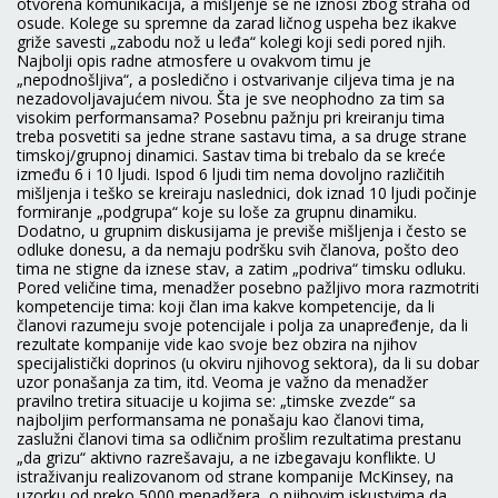
otvorena komunikacija, a mišljenje se ne iznosi zbog straha od
osude. Kolege su spremne da zarad ličnog uspeha bez ikakve
griže savesti „zabodu nož u leđa“ kolegi koji sedi pored njih.
Najbolji opis radne atmosfere u ovakvom timu je
„nepodnošljiva“, a posledično i ostvarivanje ciljeva tima je na
nezadovoljavajućem nivou. Šta je sve neophodno za tim sa
visokim performansama? Posebnu pažnju pri kreiranju tima
treba posvetiti sa jedne strane sastavu tima, a sa druge strane
timskoj/grupnoj dinamici. Sastav tima bi trebalo da se kreće
između 6 i 10 ljudi. Ispod 6 ljudi tim nema dovoljno različitih
mišljenja i teško se kreiraju naslednici, dok iznad 10 ljudi počinje
formiranje „podgrupa“ koje su loše za grupnu dinamiku.
Dodatno, u grupnim diskusijama je previše mišljenja i često se
odluke donesu, a da nemaju podršku svih članova, pošto deo
tima ne stigne da iznese stav, a zatim „podriva“ timsku odluku.
Pored veličine tima, menadžer posebno pažljivo mora razmotriti
kompetencije tima: koji član ima kakve kompetencije, da li
članovi razumeju svoje potencijale i polja za unapređenje, da li
rezultate kompanije vide kao svoje bez obzira na njihov
specijalistički doprinos (u okviru njihovog sektora), da li su dobar
uzor ponašanja za tim, itd. Veoma je važno da menadžer
pravilno tretira situacije u kojima se: „timske zvezde“ sa
najboljim performansama ne ponašaju kao članovi tima,
zaslužni članovi tima sa odličnim prošlim rezultatima prestanu
„da grizu“ aktivno razrešavaju, a ne izbegavaju konflikte. U
istraživanju realizovanom od strane kompanije McKinsey, na
uzorku od preko 5000 menadžera, o njihovim iskustvima da